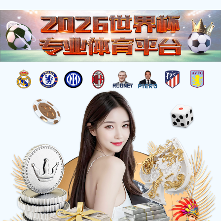
注册入口
全天更新 ·
星空平台
赛事
实时同步
无论您身在何处，
星空平台APP
为您带来高速、高
清、稳定的观赛体验。
下载客户端
网页端访问