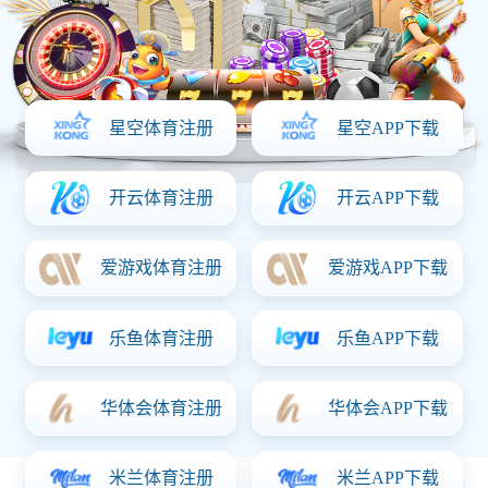
星空平台 · 值得信赖的体育数据平台
星空平台 专注于构建一个以赛事内容、数据服务与智能分析
为核心的数字生态平台，聚焦全球体育用户的实时信息与多